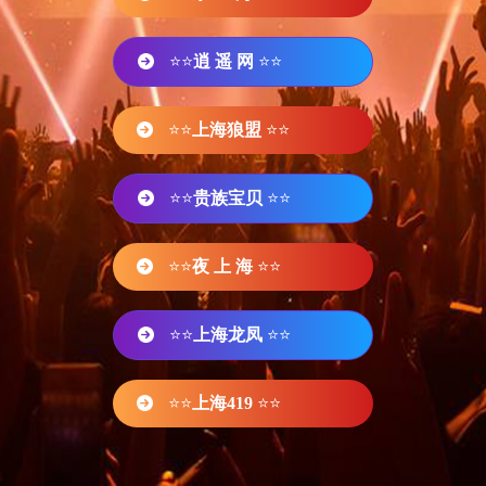
⭐⭐
逍 遥 网
⭐⭐
⭐⭐
上海狼盟
⭐⭐
⭐⭐
贵族宝贝
⭐⭐
⭐⭐
夜 上 海
⭐⭐
⭐⭐
上海龙凤
⭐⭐
⭐⭐
上海419
⭐⭐