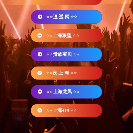
⭐⭐
逍 遥 网
⭐⭐
⭐⭐
上海狼盟
⭐⭐
⭐⭐
贵族宝贝
⭐⭐
⭐⭐
夜 上 海
⭐⭐
⭐⭐
上海龙凤
⭐⭐
⭐⭐
上海419
⭐⭐