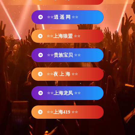
⭐⭐
逍 遥 网
⭐⭐
⭐⭐
上海狼盟
⭐⭐
⭐⭐
贵族宝贝
⭐⭐
⭐⭐
夜 上 海
⭐⭐
⭐⭐
上海龙凤
⭐⭐
⭐⭐
上海419
⭐⭐