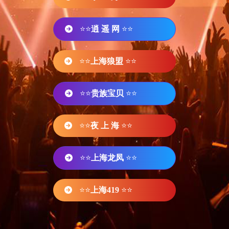
⭐⭐
逍 遥 网
⭐⭐
⭐⭐
上海狼盟
⭐⭐
⭐⭐
贵族宝贝
⭐⭐
⭐⭐
夜 上 海
⭐⭐
⭐⭐
上海龙凤
⭐⭐
⭐⭐
上海419
⭐⭐