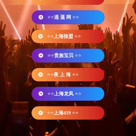
⭐⭐
逍 遥 网
⭐⭐
⭐⭐
上海狼盟
⭐⭐
⭐⭐
贵族宝贝
⭐⭐
⭐⭐
夜 上 海
⭐⭐
⭐⭐
上海龙凤
⭐⭐
⭐⭐
上海419
⭐⭐