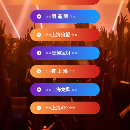
⭐⭐
逍 遥 网
⭐⭐
⭐⭐
上海狼盟
⭐⭐
⭐⭐
贵族宝贝
⭐⭐
⭐⭐
夜 上 海
⭐⭐
⭐⭐
上海龙凤
⭐⭐
⭐⭐
上海419
⭐⭐