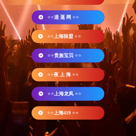
⭐⭐
逍 遥 网
⭐⭐
⭐⭐
上海狼盟
⭐⭐
⭐⭐
贵族宝贝
⭐⭐
⭐⭐
夜 上 海
⭐⭐
⭐⭐
上海龙凤
⭐⭐
⭐⭐
上海419
⭐⭐