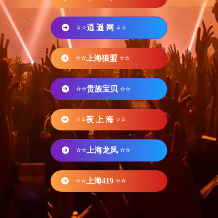
⭐⭐
逍 遥 网
⭐⭐
⭐⭐
上海狼盟
⭐⭐
⭐⭐
贵族宝贝
⭐⭐
⭐⭐
夜 上 海
⭐⭐
⭐⭐
上海龙凤
⭐⭐
⭐⭐
上海419
⭐⭐