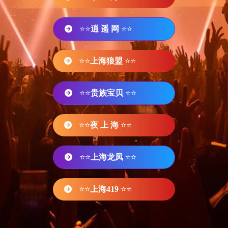
⭐⭐
逍 遥 网
⭐⭐
⭐⭐
上海狼盟
⭐⭐
⭐⭐
贵族宝贝
⭐⭐
⭐⭐
夜 上 海
⭐⭐
⭐⭐
上海龙凤
⭐⭐
⭐⭐
上海419
⭐⭐