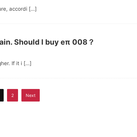
ure, accordi […]
gain. Should I buy eπ 008？
r. If it i […]
2
Next