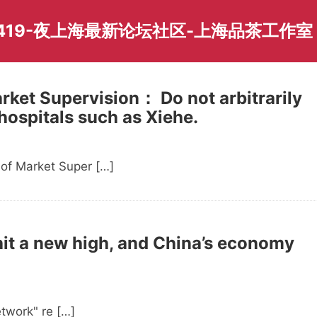
419-夜上海最新论坛社区-上海品茶工作室
rket Supervision： Do not arbitrarily
ospitals such as Xiehe.
of Market Super […]
it a new high, and China’s economy
work" re […]