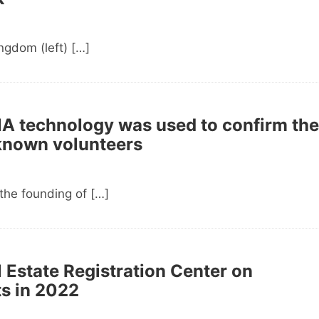
ngdom (left) […]
 DNA technology was used to confirm the
nknown volunteers
he founding of […]
Estate Registration Center on
ts in 2022