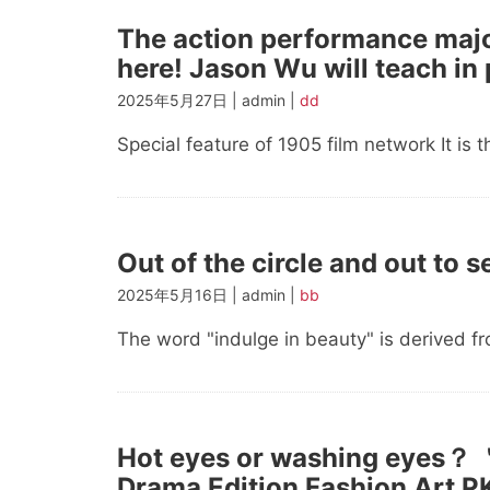
The action performance majo
here! Jason Wu will teach in
2025年5月27日 | admin |
dd
Special feature of 1905 film network It is 
Out of the circle and out to s
2025年5月16日 | admin |
bb
The word "indulge in beauty" is derived f
Hot eyes or washing eyes？
Drama Edition Fashion Art P