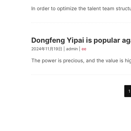
In order to optimize the talent team struct
Dongfeng Yipai is popular a
2024年11月19日 | admin |
ee
The power is precious, and the value is highe
文
1
章
分
页