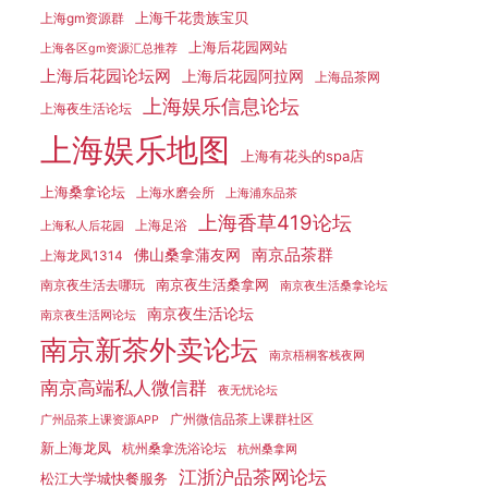
上海千花贵族宝贝
上海gm资源群
上海后花园网站
上海各区gm资源汇总推荐
上海后花园论坛网
上海后花园阿拉网
上海品茶网
上海娱乐信息论坛
上海夜生活论坛
上海娱乐地图
上海有花头的spa店
上海桑拿论坛
上海水磨会所
上海浦东品茶
上海香草419论坛
上海足浴
上海私人后花园
南京品茶群
佛山桑拿蒲友网
上海龙凤1314
南京夜生活桑拿网
南京夜生活去哪玩
南京夜生活桑拿论坛
南京夜生活论坛
南京夜生活网论坛
南京新茶外卖论坛
南京梧桐客栈夜网
南京高端私人微信群
夜无忧论坛
广州微信品茶上课群社区
广州品茶上课资源APP
新上海龙凤
杭州桑拿洗浴论坛
杭州桑拿网
江浙沪品茶网论坛
松江大学城快餐服务