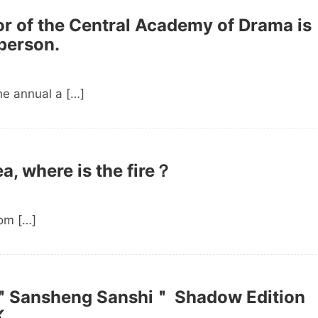
r of the Central Academy of Drama is
 person.
the annual a […]
ea, where is the fire？
rom […]
 ＂Sansheng Sanshi＂ Shadow Edition
K