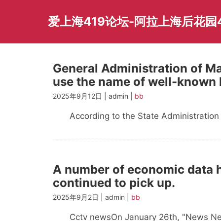
Skip
to
爱上海419论坛-阿拉上海后花园
content
General Administration of Ma
use the name of well-known h
2025年9月12日 | admin |
bb
According to the State Administration 
A number of economic data h
continued to pick up.
2025年9月2日 | admin |
bb
Cctv newsOn January 26th, "News Net