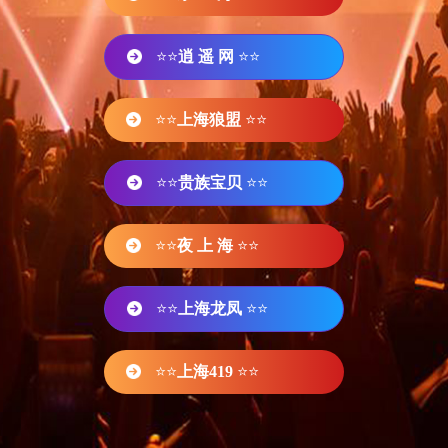
⭐⭐
逍 遥 网
⭐⭐
⭐⭐
上海狼盟
⭐⭐
⭐⭐
贵族宝贝
⭐⭐
⭐⭐
夜 上 海
⭐⭐
⭐⭐
上海龙凤
⭐⭐
⭐⭐
上海419
⭐⭐