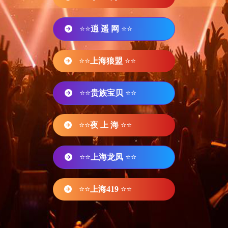
⭐⭐
逍 遥 网
⭐⭐
⭐⭐
上海狼盟
⭐⭐
⭐⭐
贵族宝贝
⭐⭐
⭐⭐
夜 上 海
⭐⭐
⭐⭐
上海龙凤
⭐⭐
⭐⭐
上海419
⭐⭐