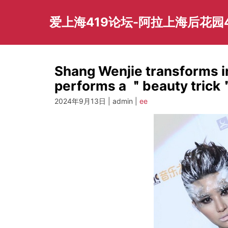
Skip
to
爱上海419论坛-阿拉上海后花园
content
Shang Wenjie transforms i
performs a ＂beauty trick
2024年9月13日 | admin |
ee