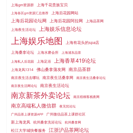
上海千花贵族宝贝
上海gm资源群
上海后花园网站
上海各区gm资源汇总推荐
上海后花园论坛网
上海后花园阿拉网
上海品茶网
上海娱乐信息论坛
上海夜生活论坛
上海娱乐地图
上海有花头的spa店
上海桑拿论坛
上海水磨会所
上海浦东品茶
上海香草419论坛
上海足浴
上海私人后花园
南京品茶群
佛山桑拿蒲友网
上海龙凤1314
南京夜生活桑拿网
南京夜生活去哪玩
南京夜生活桑拿论坛
南京夜生活论坛
南京夜生活网论坛
南京新茶外卖论坛
南京梧桐客栈夜网
南京高端私人微信群
夜无忧论坛
广州微信品茶上课群社区
广州品茶上课资源APP
新上海龙凤
杭州桑拿洗浴论坛
杭州桑拿网
江浙沪品茶网论坛
松江大学城快餐服务