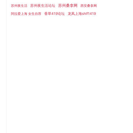
苏州桑拿网
苏州夜生活论坛
苏州夜生活
西安桑拿网
香草419论坛
龙凤上海shlf1419
阿拉爱上海 女生自荐