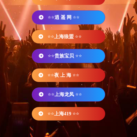
⭐⭐
逍 遥 网
⭐⭐
⭐⭐
上海狼盟
⭐⭐
⭐⭐
贵族宝贝
⭐⭐
⭐⭐
夜 上 海
⭐⭐
⭐⭐
上海龙凤
⭐⭐
⭐⭐
上海419
⭐⭐