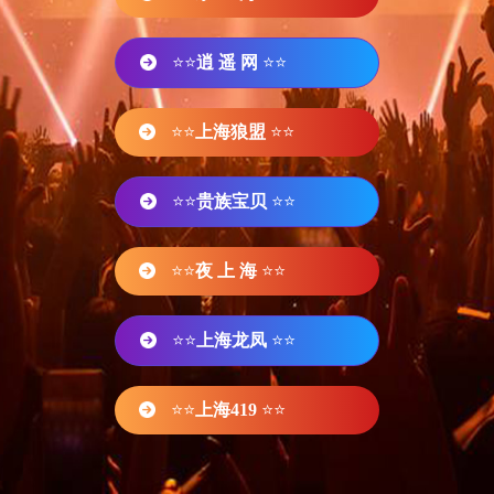
⭐⭐
逍 遥 网
⭐⭐
⭐⭐
上海狼盟
⭐⭐
⭐⭐
贵族宝贝
⭐⭐
⭐⭐
夜 上 海
⭐⭐
⭐⭐
上海龙凤
⭐⭐
⭐⭐
上海419
⭐⭐