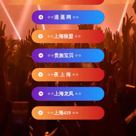
⭐⭐
逍 遥 网
⭐⭐
⭐⭐
上海狼盟
⭐⭐
⭐⭐
贵族宝贝
⭐⭐
⭐⭐
夜 上 海
⭐⭐
⭐⭐
上海龙凤
⭐⭐
⭐⭐
上海419
⭐⭐