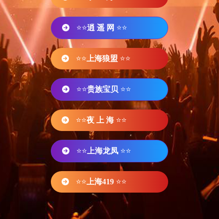
⭐⭐
逍 遥 网
⭐⭐
⭐⭐
上海狼盟
⭐⭐
⭐⭐
贵族宝贝
⭐⭐
⭐⭐
夜 上 海
⭐⭐
⭐⭐
上海龙凤
⭐⭐
⭐⭐
上海419
⭐⭐