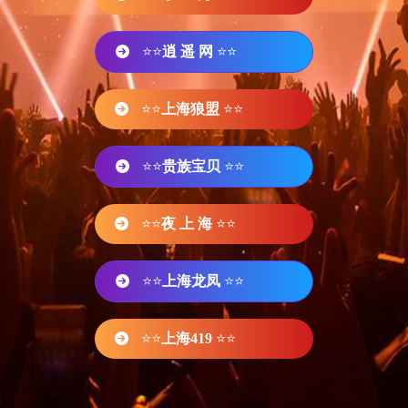
⭐⭐
逍 遥 网
⭐⭐
⭐⭐
上海狼盟
⭐⭐
⭐⭐
贵族宝贝
⭐⭐
⭐⭐
夜 上 海
⭐⭐
⭐⭐
上海龙凤
⭐⭐
⭐⭐
上海419
⭐⭐