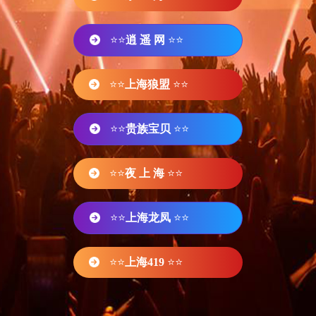
⭐⭐
逍 遥 网
⭐⭐
⭐⭐
上海狼盟
⭐⭐
⭐⭐
贵族宝贝
⭐⭐
⭐⭐
夜 上 海
⭐⭐
⭐⭐
上海龙凤
⭐⭐
⭐⭐
上海419
⭐⭐