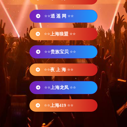
⭐⭐
逍 遥 网
⭐⭐
⭐⭐
上海狼盟
⭐⭐
⭐⭐
贵族宝贝
⭐⭐
⭐⭐
夜 上 海
⭐⭐
⭐⭐
上海龙凤
⭐⭐
⭐⭐
上海419
⭐⭐