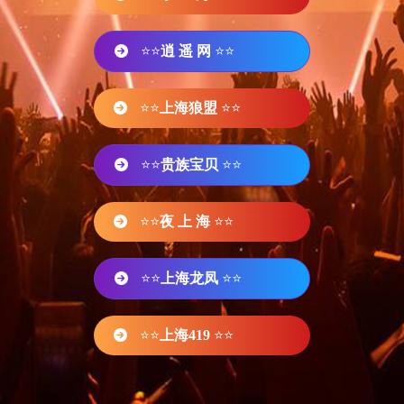
⭐⭐
逍 遥 网
⭐⭐
⭐⭐
上海狼盟
⭐⭐
⭐⭐
贵族宝贝
⭐⭐
⭐⭐
夜 上 海
⭐⭐
⭐⭐
上海龙凤
⭐⭐
⭐⭐
上海419
⭐⭐