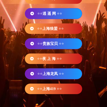
⭐⭐
逍 遥 网
⭐⭐
⭐⭐
上海狼盟
⭐⭐
⭐⭐
贵族宝贝
⭐⭐
⭐⭐
夜 上 海
⭐⭐
⭐⭐
上海龙凤
⭐⭐
⭐⭐
上海419
⭐⭐