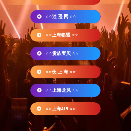
⭐⭐
逍 遥 网
⭐⭐
⭐⭐
上海狼盟
⭐⭐
⭐⭐
贵族宝贝
⭐⭐
⭐⭐
夜 上 海
⭐⭐
⭐⭐
上海龙凤
⭐⭐
⭐⭐
上海419
⭐⭐