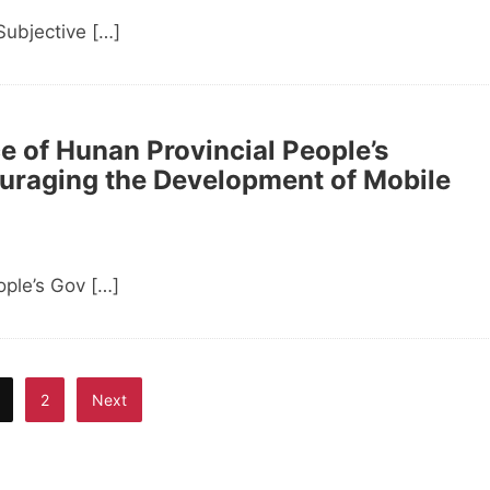
ubjective […]
ce of Hunan Provincial People’s
uraging the Development of Mobile
ple’s Gov […]
2
Next