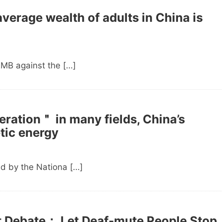
erage wealth of adults in China is
MB against the […]
eration＂ in many fields, China’s
tic energy
d by the Nationa […]
t Debate： Let Deaf-mute People Stop