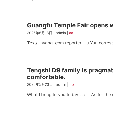
Guangfu Temple Fair opens wi
2025年6月18日 | admin |
aa
Text/Jinyang. com reporter Liu Yun corre
Tengshi D9 family is pragmati
comfortable.
2025年5月23日 | admin |
bb
What I bring to you today is a-. As for the