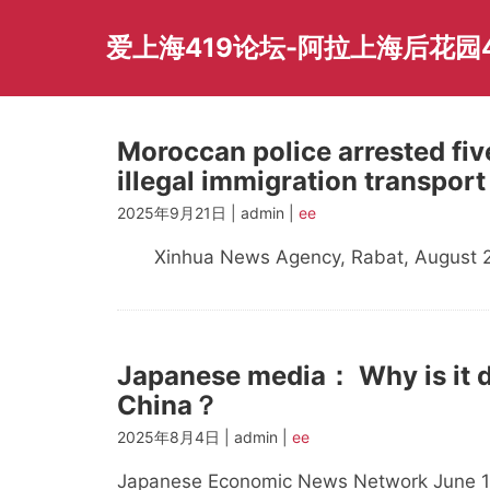
Skip
to
爱上海419论坛-阿拉上海后花园
content
Moroccan police arrested fiv
illegal immigration transpor
2025年9月21日 | admin |
ee
Xinhua News Agency, Rabat, August 24
Japanese media： Why is it dif
China？
2025年8月4日 | admin |
ee
Japanese Economic News Network June 1 ar