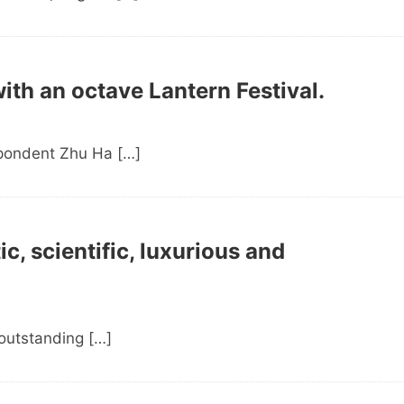
th an octave Lantern Festival.
spondent Zhu Ha […]
c, scientific, luxurious and
 outstanding […]