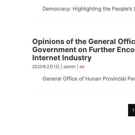
Democracy: Highlighting the People’s S
Opinions of the General Offi
Government on Further Enco
Internet Industry
2025年2月1日 | admin |
ee
General Office of Hunan Provincial Peo
文
1
章
分