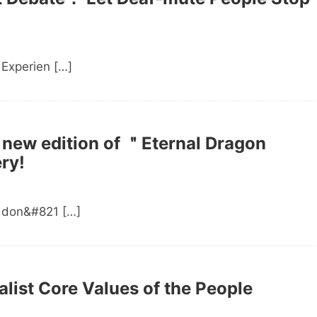
 Experien […]
 new edition of ＂Eternal Dragon
ry!
y don&#821 […]
alist Core Values of the People