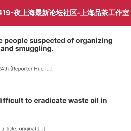
419-夜上海最新论坛社区-上海品茶工作室
e people suspected of organizing
t and smuggling.
th (Reporter Huo […]
ficult to eradicate waste oil in
ticle, original […]