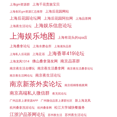
上海千花贵族宝贝
上海gm资源群
上海后花园网站
上海各区gm资源汇总推荐
上海后花园论坛网
上海后花园阿拉网
上海品茶网
上海娱乐信息论坛
上海夜生活论坛
上海娱乐地图
上海有花头的spa店
上海桑拿论坛
上海水磨会所
上海浦东品茶
上海香草419论坛
上海足浴
上海私人后花园
南京品茶群
佛山桑拿蒲友网
上海龙凤1314
南京夜生活桑拿网
南京夜生活去哪玩
南京夜生活桑拿论坛
南京夜生活论坛
南京夜生活网论坛
南京新茶外卖论坛
南京梧桐客栈夜网
南京高端私人微信群
夜无忧论坛
新上海龙凤
广州品茶上课资源APP
广州微信品茶上课群社区
松江大学城快餐服务
杭州桑拿洗浴论坛
杭州桑拿网
江浙沪品茶网论坛
苏州夜生活论坛
苏州夜生活